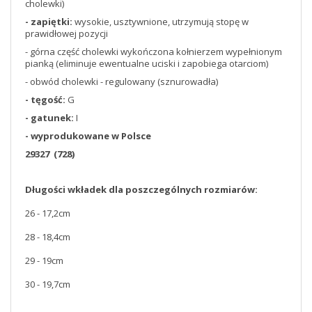
cholewki)
- zapiętki:
wysokie, usztywnione, utrzymują stopę w
prawidłowej pozycji
- górna część cholewki wykończona kołnierzem wypełnionym
pianką (eliminuje ewentualne uciski i zapobiega otarciom)
- obwód cholewki - regulowany (sznurowadła)
- tęgość:
G
- gatunek:
I
- wyprodukowane w Polsce
29327 (728)
Długości wkładek dla poszczególnych rozmiarów:
26 - 17,2cm
28 - 18,4cm
29 - 19cm
30 - 19,7cm