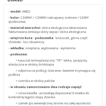
- model:
04822
- kolor:
CZARNY / CZARNY nakrapiany srebrem / SZARY
(podeszwa)
- materiał wierzchni:
skóra ekologiczna lakierowana
fakturowana (imitacja skóry węża) / skóra ekologiczna
- wnętrze buta - podszewka:
kożuszek, górna część
cholewki - koc obuwniczy
- wkładka:
ocieplana, wyjmowana - wymienna
- podeszwa:
> kauczuk termoplastyczny "TR"- lekka, sprężysta,
elastyczna w okolicy śródstopia
> odporna na poślizg i ścieranie, świetnie trzymająca się
podłoża
> szeroka w okolicy palców
- w obuwiu zamontowano dwa rodzaje zapięć:
> sznurowadła - pozwalają dopasować trzewika do
konkretnej tęgości stopy dziecka
> zamek (po wewnętrznej stronie na całej wysokości