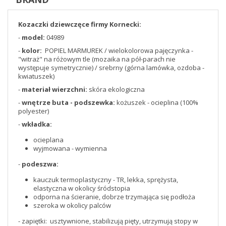
Kozaczki dziewczęce firmy Kornecki:
-
model:
04989
-
kolor:
POPIEL MARMUREK / wielokolorowa pajęczynka -
"witraż" na różowym tle (mozaika na pół-parach nie
występuje symetrycznie) / srebrny (górna lamówka, ozdoba -
kwiatuszek)
-
materiał wierzchni:
skóra ekologiczna
-
wnętrze buta - podszewka:
kożuszek - ocieplina (100%
polyester)
-
wkładka:
ocieplana
wyjmowana - wymienna
-
podeszwa:
kauczuk termoplastyczny - TR, lekka, sprężysta,
elastyczna w okolicy śródstopia
odporna na ścieranie, dobrze trzymająca się podłoża
szeroka w okolicy palców
- zapiętki: usztywnione, stabilizują pięty, utrzymują stopy w