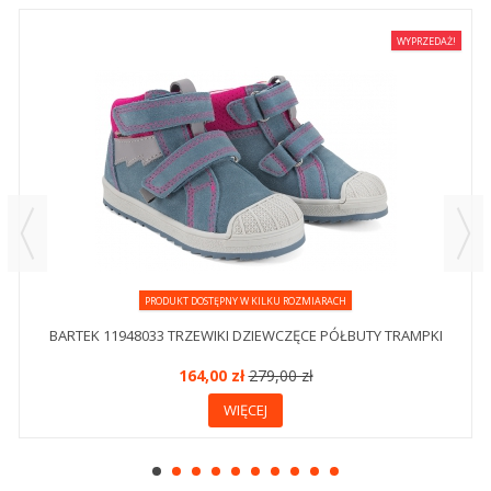
WYPRZEDAŻ!
PRODUKT DOSTĘPNY W KILKU ROZMIARACH
BARTEK 11948033 TRZEWIKI DZIEWCZĘCE PÓŁBUTY TRAMPKI
164,00 zł
279,00 zł
WIĘCEJ