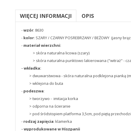
WIĘCEJ INFORMACJI
OPIS
-
wzór
: 8630
-
kolor
: SZARY / CZARNY POSREBRZANY / BEŻOWY (jasny brąz
-
materiał wierzchni
:
> skóra naturalna licowa (szary)
> skóra naturalna punktowo lakierowana ("witraż" - cza
- wkładka:
> dwuwarstwowa - skóra naturalna podklejona pianką (mi
> wklejona do buta
-
podeszwa
:
> tworzywo - imitacja korka
> odporna na ścieranie
> pod śródstopiem platforma 3,5cm, pod piętą przechodzi w
-
rodzaj zapięcia
: klamerka
- wyprodukowane w Hiszpanii