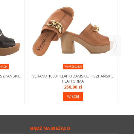
VERA
ARACH
WYPRZEDANE
ISZPAŃSKIE
VERANO 10001 KLAPKI DAMSKIE HISZPAŃSKIE
PLATFORMA
258,00 zł
WIĘCEJ
BĄDŹ NA BIEŻĄCO