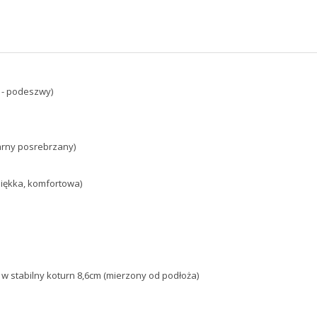
 - podeszwy)
rny posrebrzany)
ękka, komfortowa)
 stabilny koturn 8,6cm (mierzony od podłoża)