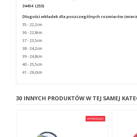
34454 (253)
Długości wkładek dla poszczególnych rozmiarów (mier
35 - 22,2cm
36 - 22,8cm
37 - 23,5cm
38 - 24,2cm
39 - 24,8cm
40 - 25,5cm
41 - 26,0cm
30 INNYCH PRODUKTÓW W TEJ SAMEJ KATEG
EDAŻ!
WYPRZEDAŻ!
E