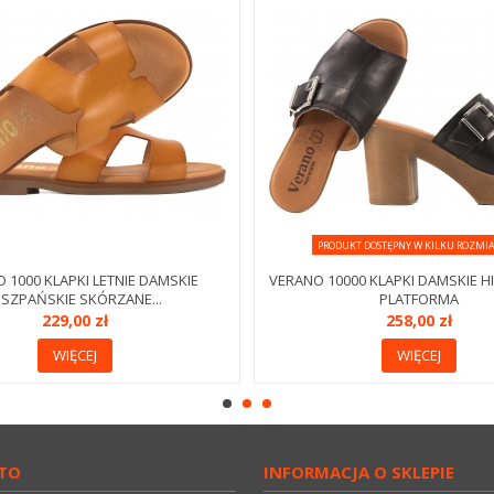
PRODUKT DOSTĘPNY W KILKU ROZMI
 1000 KLAPKI LETNIE DAMSKIE
VERANO 10000 KLAPKI DAMSKIE H
ISZPAŃSKIE SKÓRZANE...
PLATFORMA
229,00 zł
258,00 zł
WIĘCEJ
WIĘCEJ
TO
INFORMACJA O SKLEPIE