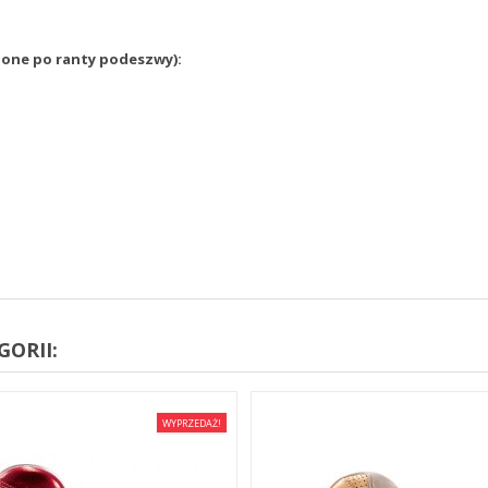
zone po ranty podeszwy):
ORII:
WYPRZEDAŻ!