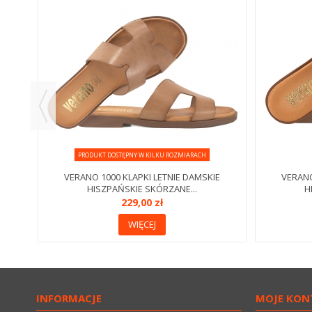
IE
PRODUKT DOSTĘPNY W KILKU ROZMIARACH
VERANO 1000 KLAPKI LETNIE DAMSKIE
VERANO
HISZPAŃSKIE SKÓRZANE...
H
229,00 zł
WIĘCEJ
INFORMACJE
MOJE KON